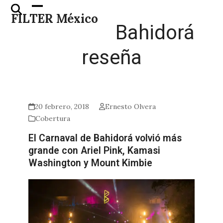
Skip
Open
Close
FILTER México
to
mobile
mobile
Bahidorá
content
menu
menu
reseña
20 febrero, 2018
Ernesto Olvera
Cobertura
El Carnaval de Bahidorá volvió más
grande con Ariel Pink, Kamasi
Washington y Mount Kimbie