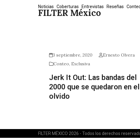
Skip
Noticias
Coberturas
Entrevistas
Reseñas
Conte
FILTER México
to
content
3 septiembre, 2020
Ernesto Olvera
Conteo
,
Exclusiva
Jerk It Out: Las bandas del
2000 que se quedaron en el
olvido
FILTER MÉXICO 2026 - Todos los derechos reservad