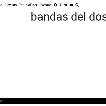
os
Playlists
EstudioFilter
Eventos
bandas del do
os