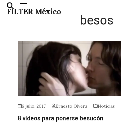
Skip
Open
Close
FILTER México
to
mobile
mobile
besos
content
menu
menu
6 julio, 2017
Ernesto Olvera
Noticias
8 vídeos para ponerse besucón