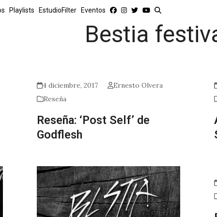
os
Playlists
EstudioFilter
Eventos
Bestia festiv
4 diciembre, 2017
Ernesto Olvera
Reseña
Reseña: ‘Post Self’ de
Godflesh