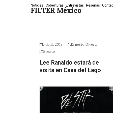
Skip
Noticias
Coberturas
Entrevistas
Reseñas
Conte
FILTER México
to
content
5 abril, 2018
Ernesto Olvera
Evento
Lee Ranaldo estará de
visita en Casa del Lago