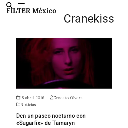
Skip
Open
Close
FILTER México
to
mobile
mobile
Cranekiss
content
menu
menu
18 abril, 2016
Ernesto Olvera
Noticias
Den un paseo nocturno con
«Sugarfix» de Tamaryn