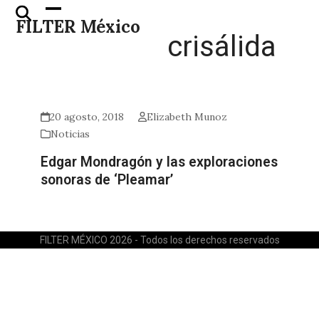
Skip
Open
Close
FILTER México
to
mobile
mobile
crisálida
content
menu
menu
20 agosto, 2018
Elizabeth Munoz
Noticias
Edgar Mondragón y las exploraciones
sonoras de ‘Pleamar’
FILTER MÉXICO 2026 - Todos los derechos reservados