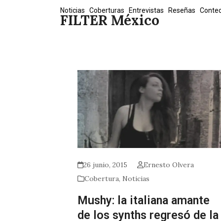
Skip
Noticias
Coberturas
Entrevistas
Reseñas
Conte
FILTER México
to
content
26 junio, 2015
Ernesto Olvera
Cobertura
,
Noticias
Mushy: la italiana amante
de los synths regresó de la