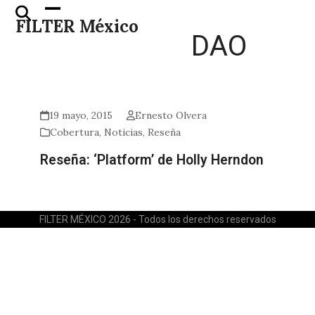
Skip
Open
Close
FILTER México
to
mobile
mobile
DAO
content
menu
menu
19 mayo, 2015
Ernesto Olvera
Cobertura
,
Noticias
,
Reseña
Reseña: ‘Platform’ de Holly Herndon
FILTER MÉXICO 2026 - Todos los derechos reservados