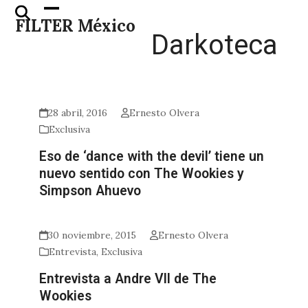
Skip
Open
Close
FILTER México
to
mobile
mobile
Darkoteca
content
menu
menu
28 abril, 2016
Ernesto Olvera
Exclusiva
Eso de ‘dance with the devil’ tiene un
nuevo sentido con The Wookies y
Simpson Ahuevo
30 noviembre, 2015
Ernesto Olvera
Entrevista
,
Exclusiva
Entrevista a Andre VII de The
Wookies