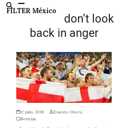
Skip
Open
Close
FILTER México
to
mobile
mobile
don’t look
content
menu
menu
back in anger
12 julio, 2018
Ernesto Olvera
Noticias