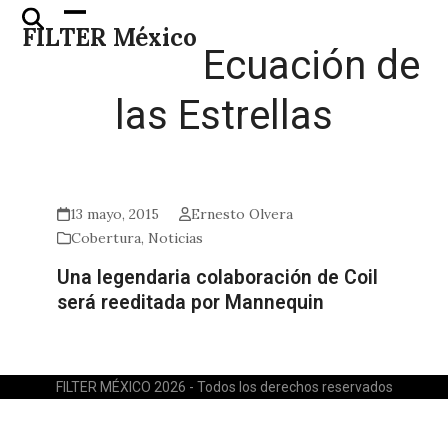
Skip
Open
Close
FILTER México
to
mobile
mobile
Ecuación de
content
menu
menu
las Estrellas
13 mayo, 2015
Ernesto Olvera
Cobertura
,
Noticias
Una legendaria colaboración de Coil
será reeditada por Mannequin
FILTER MÉXICO 2026 - Todos los derechos reservados