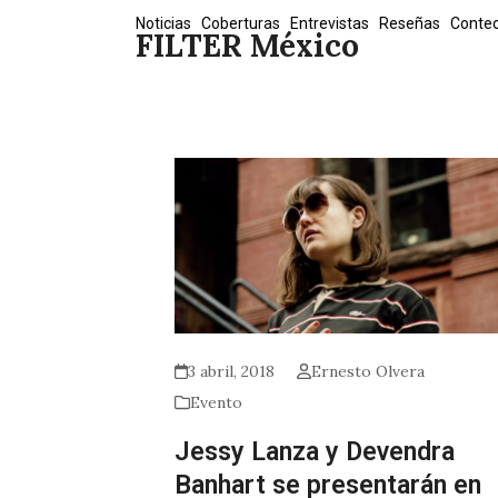
Skip
Noticias
Coberturas
Entrevistas
Reseñas
Conte
FILTER México
to
content
3 abril, 2018
Ernesto Olvera
Evento
Jessy Lanza y Devendra
Banhart se presentarán en