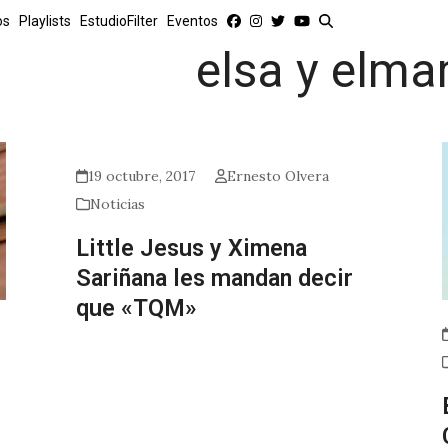
os
Playlists
EstudioFilter
Eventos
elsa y elma
19 octubre, 2017
Ernesto Olvera
Noticias
Little Jesus y Ximena
Sariñana les mandan decir
que «TQM»