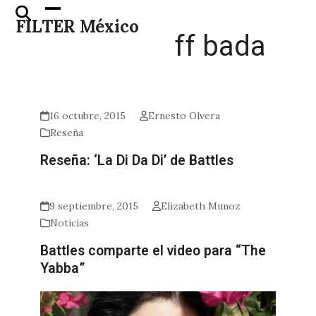
Skip
Open
Close
FILTER México
to
mobile
mobile
ff bada
content
menu
menu
16 octubre, 2015
Ernesto Olvera
Reseña
Reseña: ‘La Di Da Di’ de Battles
9 septiembre, 2015
Elizabeth Munoz
Noticias
Battles comparte el video para “The
Yabba”