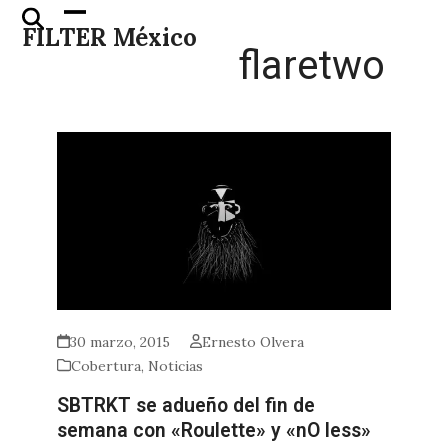
Skip
Open
Close
FILTER México
to
mobile
mobile
flaretwo
content
menu
menu
30 marzo, 2015
Ernesto Olvera
Cobertura
,
Noticias
SBTRKT se adueño del fin de
semana con «Roulette» y «nO less»