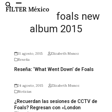
Skip
Open
Close
FILTER México
to
mobile
mobile
foals new
content
menu
menu
album 2015
31 agosto, 2015
Elizabeth Munoz
Reseña
Reseña: ‘What Went Down’ de Foals
24 agosto, 2015
Elizabeth Munoz
Noticias
¿Recuerdan las sesiones de CCTV de
Foals? Regresan con «London