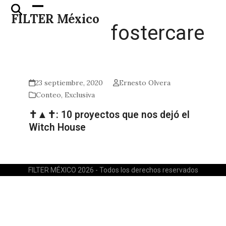
Skip
Open
Close
FILTER México
to
mobile
mobile
fostercare
content
menu
menu
23 septiembre, 2020
Ernesto Olvera
Conteo
,
Exclusiva
✝▲✝: 10 proyectos que nos dejó el
Witch House
FILTER MÉXICO 2026 - Todos los derechos reservados