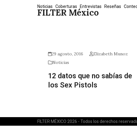
Skip
Noticias
Coberturas
Entrevistas
Reseñas
Conte
FILTER México
to
content
29 agosto, 2016
Elizabeth Munoz
Noticias
12 datos que no sabías de
los Sex Pistols
FILTER MÉXICO 2026 - Todos los derechos reservad