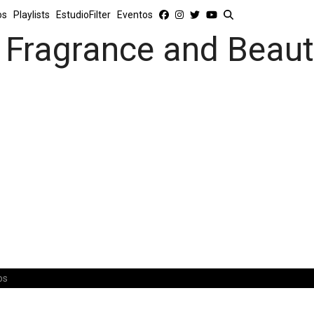
os
Playlists
EstudioFilter
Eventos
Fragrance and Beaut
os