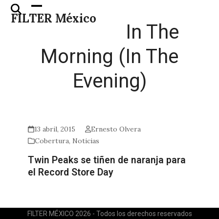
Skip
Open
Close
FILTER México
to
mobile
mobile
In The
content
menu
menu
Morning (In The
Evening)
13 abril, 2015
Ernesto Olvera
Cobertura
,
Noticias
Twin Peaks se tiñen de naranja para
el Record Store Day
FILTER MÉXICO 2026 - Todos los derechos reservados