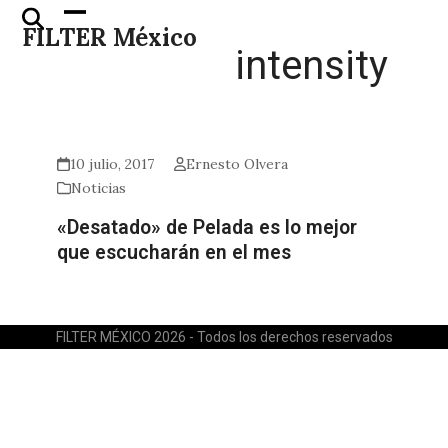
Skip
Open
Close
FILTER México
to
mobile
mobile
intensity
content
menu
menu
10 julio, 2017
Ernesto Olvera
Noticias
«Desatado» de Pelada es lo mejor
que escucharán en el mes
FILTER MÉXICO 2026 - Todos los derechos reservados