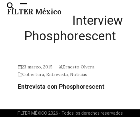
Skip
Open
Close
FILTER México
to
mobile
mobile
Interview
content
menu
menu
Phosphorescent
23 marzo, 2015
Ernesto Olvera
Cobertura
,
Entrevista
,
Noticias
Entrevista con Phosphorescent
FILTER MÉXICO 2026 - Todos los derechos reservados