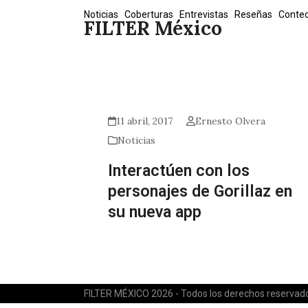
Skip
Noticias
Coberturas
Entrevistas
Reseñas
Conte
FILTER México
to
content
11 abril, 2017
Ernesto Olvera
Noticias
Interactúen con los
personajes de Gorillaz en
su nueva app
FILTER MÉXICO 2026 - Todos los derechos reservad