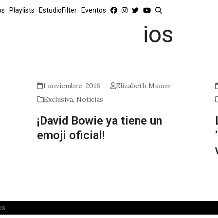
os
Playlists
EstudioFilter
Eventos
ios
1 noviembre, 2016
Elizabeth Munoz
Exclusiva
,
Noticias
¡David Bowie ya tiene un
emoji oficial!
os