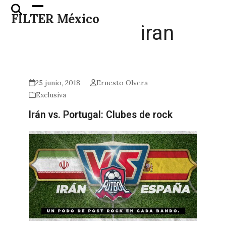
Skip
Open
Close
FILTER México
to
mobile
mobile
iran
content
menu
menu
25 junio, 2018
Ernesto Olvera
Exclusiva
Irán vs. Portugal: Clubes de rock