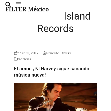
Skip
Open
Close
FILTER México
to
mobile
mobile
Island
content
menu
menu
Records
27 abril, 2017
Ernesto Olvera
Noticias
El amor: ¡PJ Harvey sigue sacando
música nueva!