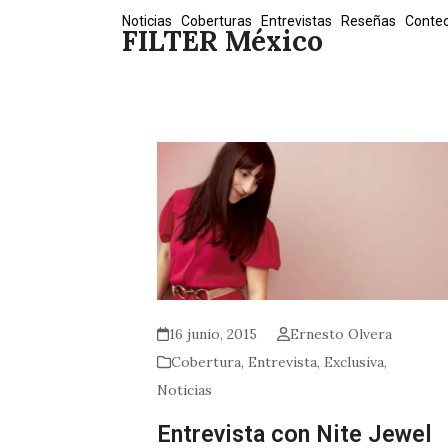
Skip
Noticias
Coberturas
Entrevistas
Reseñas
Conte
FILTER México
to
content
16 junio, 2015
Ernesto Olvera
Cobertura
,
Entrevista
,
Exclusiva
,
Noticias
Entrevista con Nite Jewel