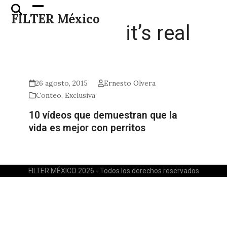
Skip
Open
Close
FILTER México
to
mobile
mobile
it’s real
content
menu
menu
26 agosto, 2015
Ernesto Olvera
Conteo
,
Exclusiva
10 vídeos que demuestran que la
vida es mejor con perritos
FILTER MÉXICO 2026 - Todos los derechos reservados