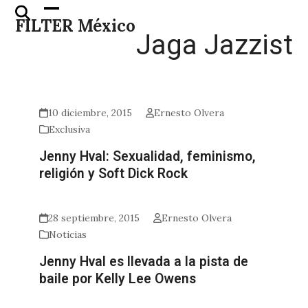
Skip
Open
Close
FILTER México
to
mobile
mobile
Jaga Jazzist
content
menu
menu
10 diciembre, 2015
Ernesto Olvera
Exclusiva
Jenny Hval: Sexualidad, feminismo,
religión y Soft Dick Rock
28 septiembre, 2015
Ernesto Olvera
Noticias
Jenny Hval es llevada a la pista de
baile por Kelly Lee Owens