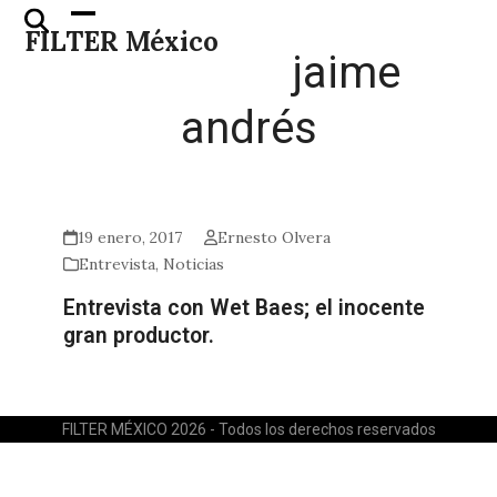
Skip
Open
Close
FILTER México
to
mobile
mobile
jaime
content
menu
menu
andrés
19 enero, 2017
Ernesto Olvera
Entrevista
,
Noticias
Entrevista con Wet Baes; el inocente
gran productor.
FILTER MÉXICO 2026 - Todos los derechos reservados