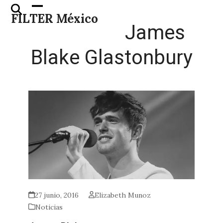
Skip
Open
Close
FILTER México
to
mobile
mobile
James
content
menu
menu
Blake Glastonbury
27 junio, 2016
Elizabeth Munoz
Noticias