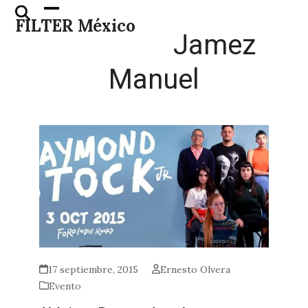
Skip
Open
Close
FILTER México
to
mobile
mobile
Jamez
content
menu
menu
Manuel
17 septiembre, 2015
Ernesto Olvera
Evento