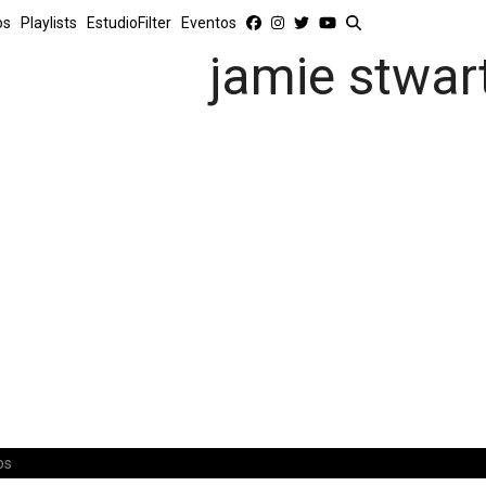
os
Playlists
EstudioFilter
Eventos
jamie stwar
os