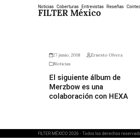
Skip
Noticias
Coberturas
Entrevistas
Reseñas
Conte
FILTER México
to
content
27 junio, 2018
Ernesto Olvera
Noticias
El siguiente álbum de
Merzbow es una
colaboración con HEXA
FILTER MÉXICO 2026 - Todos los derechos reservad