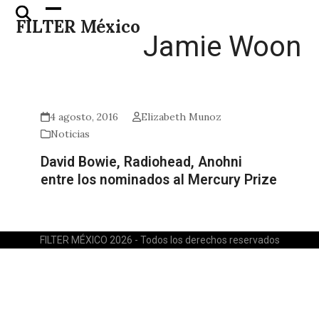
Skip
Open
Close
FILTER México
to
mobile
mobile
Jamie Woon
content
menu
menu
4 agosto, 2016
Elizabeth Munoz
Noticias
David Bowie, Radiohead, Anohni
entre los nominados al Mercury Prize
FILTER MÉXICO 2026 - Todos los derechos reservados