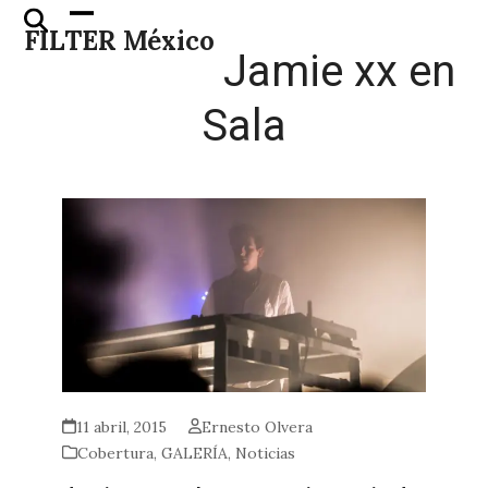
Skip
Open
Close
FILTER México
to
mobile
mobile
Jamie xx en
content
menu
menu
Sala
11 abril, 2015
Ernesto Olvera
Cobertura
,
GALERÍA
,
Noticias