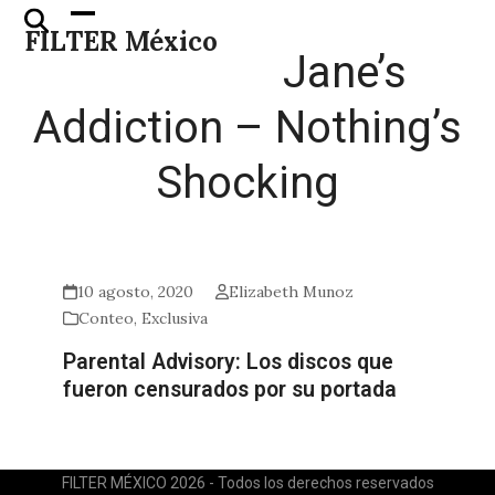
Skip
Open
Close
FILTER México
to
mobile
mobile
Jane’s
content
menu
menu
Addiction – Nothing’s
Shocking
10 agosto, 2020
Elizabeth Munoz
Conteo
,
Exclusiva
Parental Advisory: Los discos que
fueron censurados por su portada
FILTER MÉXICO 2026 - Todos los derechos reservados