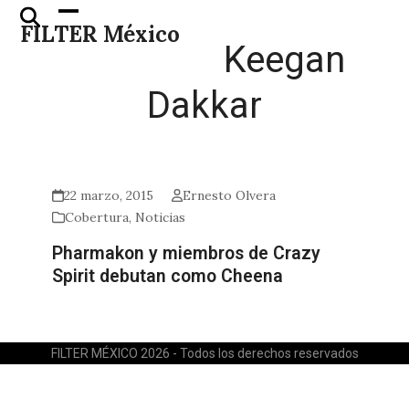
Skip
Open
Close
FILTER México
to
mobile
mobile
Keegan
content
menu
menu
Dakkar
22 marzo, 2015
Ernesto Olvera
Cobertura
,
Noticias
Pharmakon y miembros de Crazy
Spirit debutan como Cheena
FILTER MÉXICO 2026 - Todos los derechos reservados