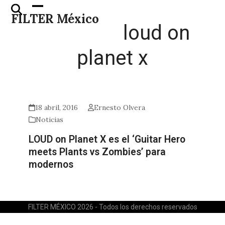
Skip
Open
Close
FILTER México
to
mobile
mobile
loud on
content
menu
menu
planet x
18 abril, 2016
Ernesto Olvera
Noticias
LOUD on Planet X es el ‘Guitar Hero
meets Plants vs Zombies’ para
modernos
FILTER MÉXICO 2026 - Todos los derechos reservados