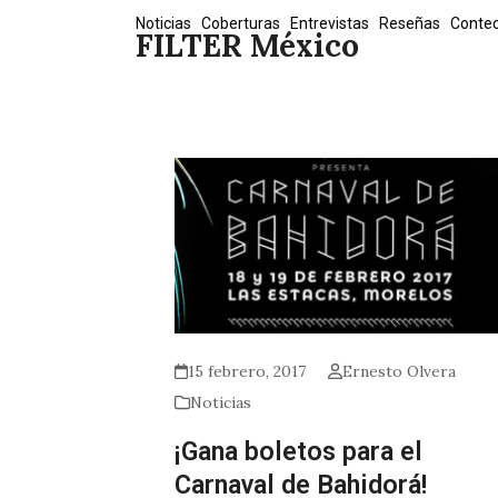
Skip
Noticias
Coberturas
Entrevistas
Reseñas
Conte
FILTER México
to
content
15 febrero, 2017
Ernesto Olvera
Noticias
¡Gana boletos para el
Carnaval de Bahidorá!