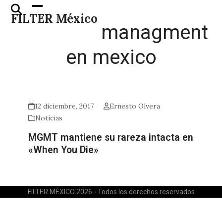
Skip
Open
Close
FILTER México
to
mobile
mobile
managment
content
menu
menu
en mexico
12 diciembre, 2017
Ernesto Olvera
Noticias
MGMT mantiene su rareza intacta en
«When You Die»
FILTER MÉXICO 2026 - Todos los derechos reservados