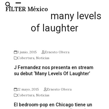
Skip
Open
Close
FILTER México
to
mobile
mobile
many levels
content
menu
menu
of laughter
3 junio, 2015
Ernesto Olvera
Cobertura
,
Noticias
J Fernandez nos presenta en stream
su debut ‘Many Levels Of Laughter’
22 mayo, 2015
Ernesto Olvera
Cobertura
,
Noticias
El bedroom-pop en Chicago tiene un