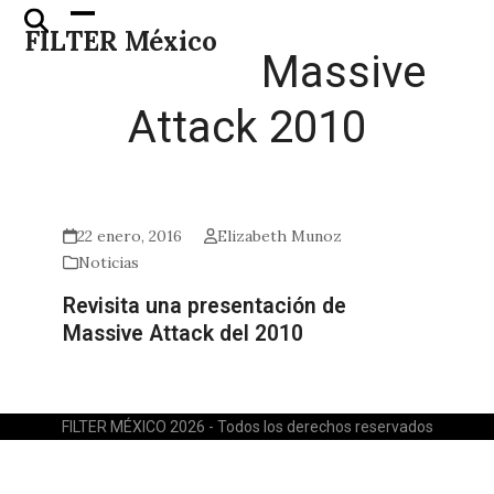
Skip
Open
Close
FILTER México
to
mobile
mobile
Massive
content
menu
menu
Attack 2010
22 enero, 2016
Elizabeth Munoz
Noticias
Revisita una presentación de
Massive Attack del 2010
FILTER MÉXICO 2026 - Todos los derechos reservados