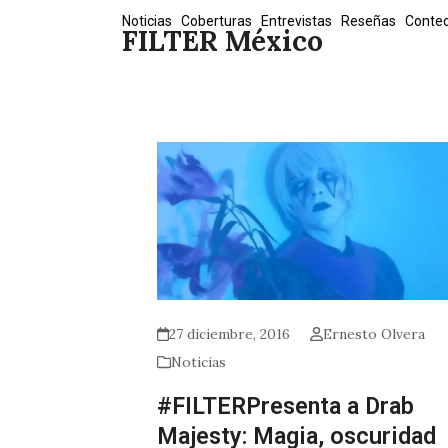
Skip
Noticias
Coberturas
Entrevistas
Reseñas
Conte
FILTER México
to
content
27 diciembre, 2016
Ernesto Olvera
Noticias
#FILTERPresenta a Drab
Majesty: Magia, oscuridad