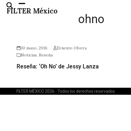
Skip
Open
Close
FILTER México
to
mobile
mobile
ohno
content
menu
menu
30 mayo, 2016
Ernesto Olvera
Noticias
,
Reseña
Reseña: ‘Oh No’ de Jessy Lanza
FILTER MÉXICO 2026 - Todos los derechos reservados