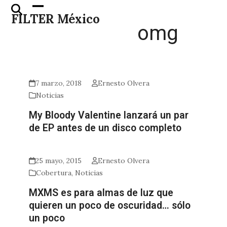
Skip
Open
Close
FILTER México
to
mobile
mobile
omg
content
menu
menu
7 marzo, 2018
Ernesto Olvera
Noticias
My Bloody Valentine lanzará un par
de EP antes de un disco completo
25 mayo, 2015
Ernesto Olvera
Cobertura
,
Noticias
MXMS es para almas de luz que
quieren un poco de oscuridad… sólo
un poco