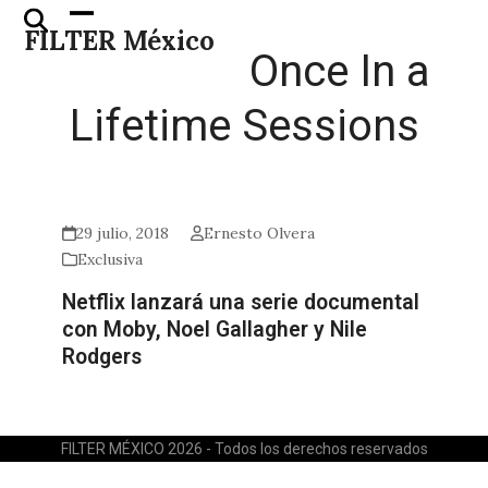
Skip
Open
Close
FILTER México
to
mobile
mobile
Once In a
content
menu
menu
Lifetime Sessions
29 julio, 2018
Ernesto Olvera
Exclusiva
Netflix lanzará una serie documental
con Moby, Noel Gallagher y Nile
Rodgers
FILTER MÉXICO 2026 - Todos los derechos reservados