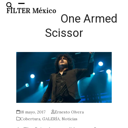
Skip
Open
Close
FILTER México
to
mobile
mobile
One Armed
content
menu
menu
Scissor
18 mayo, 2017
Ernesto Olvera
Cobertura
,
GALERÍA
,
Noticias