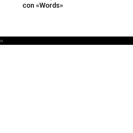
con «Words»
os