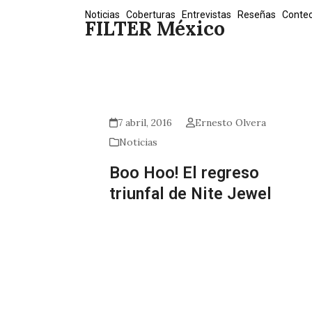
Skip
Noticias
Coberturas
Entrevistas
Reseñas
Conte
FILTER México
to
content
7 abril, 2016
Ernesto Olvera
Noticias
Boo Hoo! El regreso
triunfal de Nite Jewel