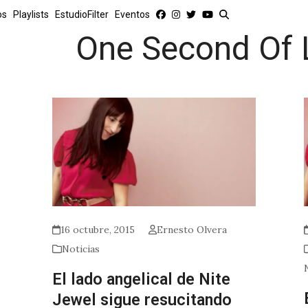
os
Playlists
EstudioFilter
Eventos
One Second Of 
16 octubre, 2015
Ernesto Olvera
Noticias
El lado angelical de Nite
Jewel sigue resucitando