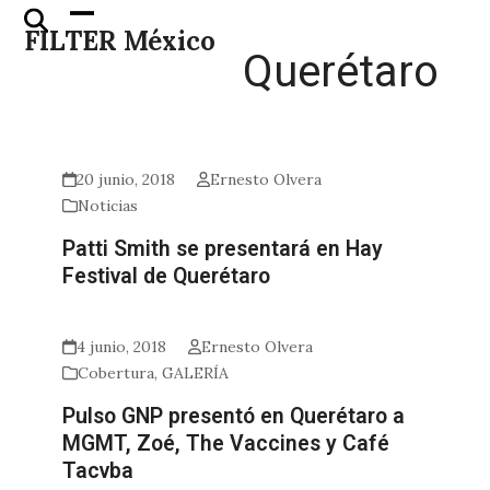
Skip
Open
Close
FILTER México
to
mobile
mobile
Querétaro
content
menu
menu
20 junio, 2018
Ernesto Olvera
Noticias
Patti Smith se presentará en Hay
Festival de Querétaro
4 junio, 2018
Ernesto Olvera
Cobertura
,
GALERÍA
Pulso GNP presentó en Querétaro a
MGMT, Zoé, The Vaccines y Café
Tacvba