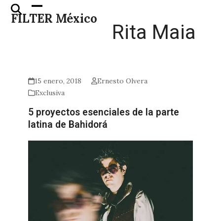
Skip
Open
Close
FILTER México
to
mobile
mobile
Rita Maia
content
menu
menu
15 enero, 2018
Ernesto Olvera
Exclusiva
5 proyectos esenciales de la parte
latina de Bahidorá