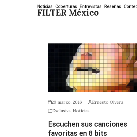
Skip
Noticias
Coberturas
Entrevistas
Reseñas
Conte
FILTER México
to
content
29 marzo, 2016
Ernesto Olvera
Exclusiva
,
Noticias
Escuchen sus canciones
favoritas en 8 bits