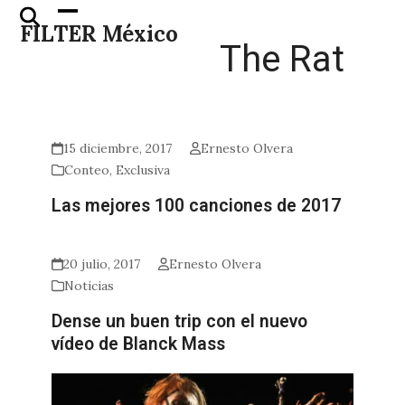
Skip
Open
Close
FILTER México
to
mobile
mobile
The Rat
content
menu
menu
15 diciembre, 2017
Ernesto Olvera
Conteo
,
Exclusiva
Las mejores 100 canciones de 2017
20 julio, 2017
Ernesto Olvera
Noticias
Dense un buen trip con el nuevo
vídeo de Blanck Mass