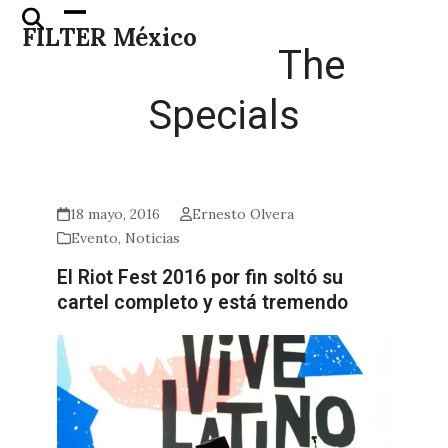
Skip
Open
Close
FILTER México
to
mobile
mobile
The
content
menu
menu
Specials
18 mayo, 2016
Ernesto Olvera
Evento
,
Noticias
El Riot Fest 2016 por fin soltó su
cartel completo y está tremendo